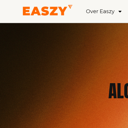
Over Easzy
AL