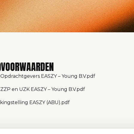
S)VOORWAARDEN
Opdrachtgevers EASZY – Young B.V.pdf
ZZP en UZK EASZY – Young B.V.pdf
ingstelling EASZY (ABU).pdf