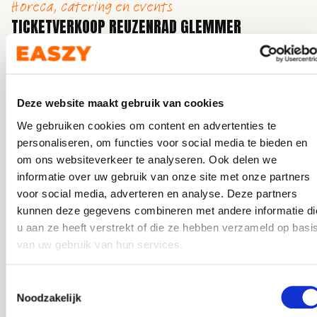
Horeca, catering en events
TICKETVERKOOP REUZENRAD GLEMMER
BEACHFESTIVAL
LET OP: HET GAAT HIERBIJ OM EEN
RESERVEDIENST Je gaat aan de…
Lemmer beach
Deze website maakt gebruik van cookies
2026-08-22
We gebruiken cookies om content en advertenties te
personaliseren, om functies voor social media te bieden en
om ons websiteverkeer te analyseren. Ook delen we
informatie over uw gebruik van onze site met onze partners
voor social media, adverteren en analyse. Deze partners
kunnen deze gegevens combineren met andere informatie di
u aan ze heeft verstrekt of die ze hebben verzameld op basi
van uw gebruik van hun services.
Toestemmingsselectie
Noodzakelijk
Horeca, catering en events