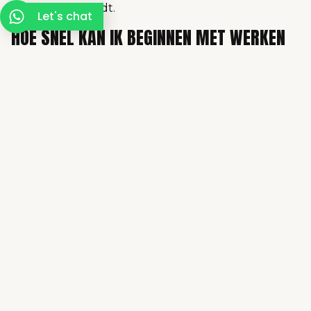
je verwacht wordt.
Let's chat
HOE SNEL KAN IK BEGINNEN MET WERKEN
VIA EASZY?
Dat kan heel snel. Download de app, maak een
profiel aan en reageer op een vacature die je
aanspreekt. Bij veel opdrachten kun je al binnen
een paar dagen aan de slag.
KAN IK ZELF KIEZEN WANNEER EN WAAR IK
WERK?
Ja, dat is juist het idee. Je bepaalt zelf welke horeca,
catering of evenementendiensten je oppakt. Er is
geen verplichting om een minimaal aantal uren te
werken, dus het past makkelijk naast een studie of
andere baan.