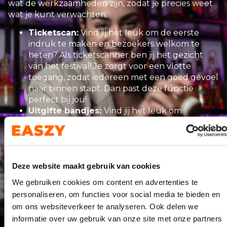
wat de werkzaamheden zijn, zodat je precies weet
wat je kunt verwachten.
Ticketscan:
Vind jij het leuk om de eerste
indruk te maken en bezoekers welkom te
heten? Als ticketscanner ben jij het gezicht
van het festival! Je zorgt voor een vlotte
toegang, zodat iedereen met een goed gevoel
naar binnen stapt. Dan past deze functie
perfect bij jou!
Uitgifte bandjes:
Vind jij het leuk om
bezoekers meteen in de festivalsfeer te
brengen? Bij de uitgifte van bandjes ben jij een
van de eersten die de gasten te zien krijgen! Je
zorgt voor een snelle en vriendelijke
Deze website maakt gebruik van cookies
afhandeling, zodat iedereen zo snel mogelijk
kan genieten van het festival. Dan past deze
We gebruiken cookies om content en advertenties te
functie perfect bij jou!
personaliseren, om functies voor social media te bieden en
Kassamedewerker:
Vind jij het leuk om
om ons websiteverkeer te analyseren. Ook delen we
bezoekers vriendelijk te woord te staan en
informatie over uw gebruik van onze site met onze partners
voor een vlotte afhandeling aan de kassa te