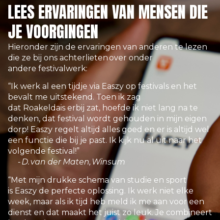
LEES ERVARINGEN VAN MENSEN DIE
JE VOORGINGEN
Hieronder zijn de ervaringen van anderen te lezen
die ze bij ons achterlieten
over onder
andere festivalwerk:
“Ik werk al een tijdje via Easzy op festivals en het
bevalt me uitstekend. Toen ik zag
dat Roakeldais erbij zat, hoefde ik niet lang na te
denken, dat festival wordt gehouden in mijn eigen
dorp! Easzy regelt altijd alles goed en er is altijd wel
een functie die bij je past. Ik kijk nu al uit naar het
volgende festival!”
- D. van der Maten, Winsum
“Met mijn drukke schema van studie en sport
is Easzy de perfecte oplossing. Ik werk niet elke
week, maar als ik tijd heb meld ik me aan voor een
dienst en dat maakt het juist zo leuk. Je combineert