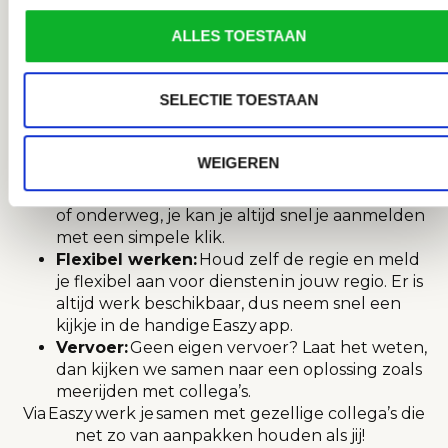
speciale voorkeuren? Stuur ons een
ALLES TOESTAAN
WhatsApp en je krijgt snel antwoord. Ook
via
mail
en
telefonisch
zijn we altijd goed
bereikbaar.
SELECTIE TOESTAAN
Snelle betaling:
In veel gevallen staat je
salaris binnen twee weken op je rekening. Dat
is pas echt
Easzy
money!
WEIGEREN
Simpel:
Aanmelden voor diensten doe je
makkelijk via de
Easzy
app. Of je nu thuis bent
of onderweg, je kan je altijd snel
je aanmelden
met een simpele klik.
Flexibel werken:
Houd zelf de regie en meld
je flexibel aan voor diensten
in jouw regio. Er is
altijd werk beschikbaar, dus neem snel een
kijkje in de handige
Easzy
app.
Vervoer:
Geen eigen vervoer? Laat het weten,
dan kijken we samen naar een oplossing zoals
meerijden met collega’s.
Via
Easzy
werk je
samen met gezellige collega’s die
net zo van aanpakken houden als jij!