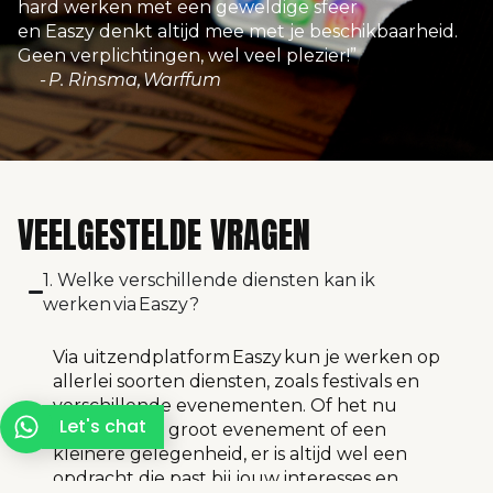
hard werken met een geweldige sfeer
en Easzy denkt altijd mee met je beschikbaarheid.
Geen verplichtingen, wel veel plezier!”
- P. Rinsma, Warffum
VEELGESTELDE VRAGEN
1. Welke verschillende diensten kan ik
werken via Easzy?
Via uitzendplatform
Easzy
kun je werken op
allerlei soorten diensten, zoals
festivals
en
verschillende evenementen. Of het nu
Let's chat
gaat om een groot evenement of een
kleinere gelegenheid, er is altijd wel een
opdracht die past bij jouw interesses en