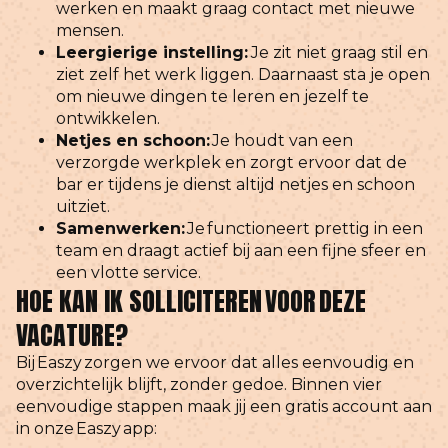
werken en maakt graag contact met nieuwe
mensen.
Leergierige instelling:
Je zit niet graag stil en
ziet zelf het werk liggen. Daarnaast sta je open
om nieuwe dingen te leren en jezelf te
ontwikkelen.
Netjes en schoon:
Je houdt van een
verzorgde werkplek en zorgt ervoor dat de
bar er tijdens je dienst altijd netjes en schoon
uitziet.
Samenwerken:
Je
functioneert prettig in een
team en draagt actief bij aan een fijne sfeer en
een vlotte service.
HOE KAN IK SOLLICITEREN VOOR DEZE
VACATURE?
Bij
Easzy
zorgen we ervoor dat alles eenvoudig en
overzichtelijk blijft, zonder gedoe. Binnen vier
eenvoudige stappen maak jij een gratis account aan
in onze
Easzy
app: