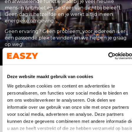
en afwisselende functie waarbij je veel nieuwe
mensen ontmoet en de sfeer van dichtbij beleeft.
Geen dag is hetzelfde en je werkt altijd in een
energieke omgeving.
Geen ervaring? Geen probleem, voor iedereen is er
een passende plek te vinden en we helpen je graag
op weg!
Deze website maakt gebruik van cookies
Easzy voor Uitzendkrachten
We gebruiken cookies om content en advertenties te
WAAROM VIA EASZY WERKEN ALS
personaliseren, om functies voor social media te bieden en
om ons websiteverkeer te analyseren. Ook delen we
KASSAMEDEWERKER?
informatie over uw gebruik van onze site met onze partners
voor social media, adverteren en analyse. Deze partners
Easzy is precies wat je zoekt als je op zoek bent naar
kunnen deze gegevens combineren met andere informatie di
flexibel werk, jij bepaalt namelijk zelf waar en
wanneer je werkt. Je zit niet vast aan vaste roosters
u aan ze heeft verstrekt of die ze hebben verzameld op basi