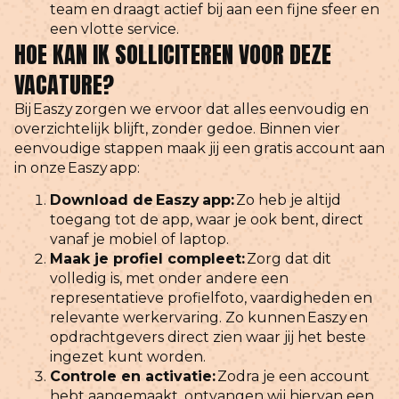
team en draagt actief bij aan een fijne sfeer en
een vlotte service.
HOE KAN IK SOLLICITEREN VOOR DEZE
VACATURE?
Bij Easzy zorgen we ervoor dat alles eenvoudig en
overzichtelijk blijft, zonder gedoe. Binnen vier
eenvoudige stappen maak jij een gratis account aan
in onze Easzy app:
Download de Easzy app
:
Zo heb je altijd
toegang tot de app, waar je ook bent, direct
vanaf je mobiel of laptop.
Maak je profiel compleet:
Zorg dat dit
volledig is, met onder andere een
representatieve profielfoto, vaardigheden en
relevante werkervaring. Zo kunnen Easzy en
opdrachtgevers direct zien waar jij het beste
ingezet kunt worden.
Controle en activatie:
Zodra je een account
hebt aangemaakt, ontvangen wij hiervan een