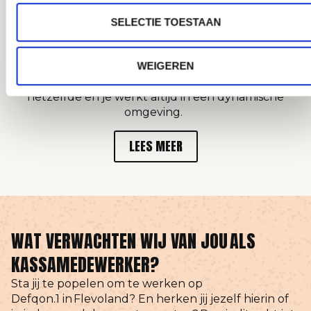
snel een kijkje in de handige Easzy app.
Vervoer:
Geen eigen vervoer? Laat het weten,
SELECTIE TOESTAAN
dan kijken we samen naar een oplossing zoals
meerijden met collega’s.
Via
Easzy
werk je samen met een gezellig team op
WEIGEREN
de leukste festivals en evenementen. Geen dag is
hetzelfde en je werkt altijd in een dynamische
omgeving.
LEES MEER
WAT VERWACHTEN WIJ VAN JOU ALS
KASSAMEDEWERKER?
Sta jij te popelen om te werken op
Defqon.1 in Flevoland? En herken jij jezelf hierin of