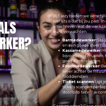
Bij Easzy bieden we verschil
ALS
wel iets is dat bij jou past. I
omschreven wat de werkzaam
kunt verwachten.
RKER?
Barmedewerker:
Sta j
en een goede sfeer? Da
Kassamedewerker:
H
bijvoorbeeld munten. Hi
goed kunt rekenen.
Foodmedewerker:
Be
liever achter de fritu
fooddiensten.
Ticket scannen
:
Ligt 
tickets scannen perfect
doorloop terwijl je con