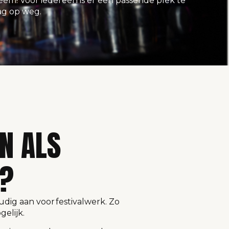
em! Voor iedereen is er een passende plek te
ag op weg.
N ALS
R?
oudig aan voor festivalwerk. Zo
gelijk.