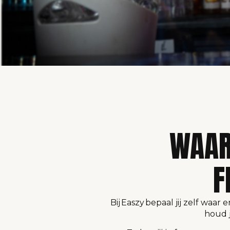
WAAR
F
Bij Easzy bepaal jij zelf waar
houd j