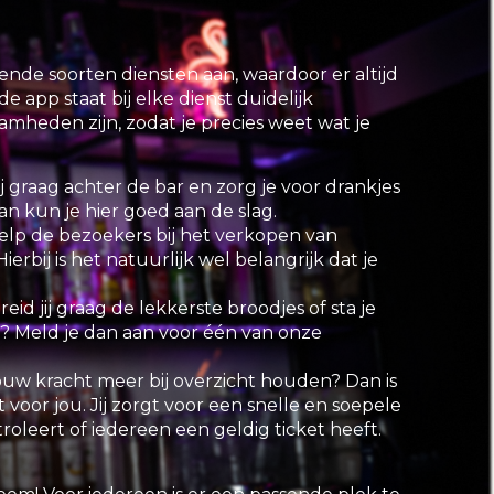
lende soorten diensten aan, waardoor er altijd
n de app staat bij elke dienst duidelijk
heden zijn, zodat je precies weet wat je
ij graag achter de bar en zorg je voor drankjes
n kun je hier goed aan de slag.
elp de bezoekers bij het verkopen van
erbij is het natuurlijk wel belangrijk dat je
reid jij graag de lekkerste broodjes of sta je
ur? Meld je dan aan voor één van onze
jouw kracht meer bij overzicht houden? Dan is
 voor jou. Jij zorgt voor een snelle en soepele
troleert of iedereen een geldig ticket heeft.