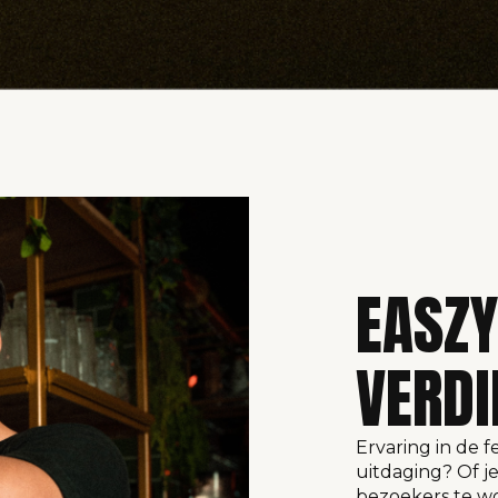
EASZ
VERDI
Ervaring in de f
uitdaging? Of je
bezoekers te woo