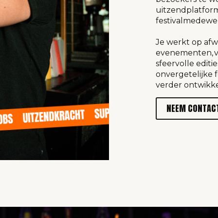
uitzendplatform
festivalmedewe
Je werkt op afw
evenementen, va
sfeervolle editi
onvergetelijke f
verder ontwikk
NEEM CONTAC