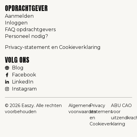
OPDRACHTGEVER
Aanmelden
Inloggen
FAQ opdrachtgevers
Personeel nodig?
Privacy-statement en Cookieverklaring
VOLG ONS
Blog
Facebook
LinkedIn
Instagram
© 2026 Easzy. Alle rechten
Algemene
Privacy
ABU CAO
voorbehouden
voorwaarden
statement
voor
en
uitzendkrac
Cookieverklaring