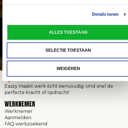
OPDRACHT
Klaar voor jouw volgende baan? Meld je gratis aan
Details tonen
bij Easzy en krijg direct toegang tot een breed
aanbod aan vacatures. Of je nu een bijbaan,
fulltime job of tijdelijk werk zoekt, met jouw Easzy-
ALLES TOESTAAN
account solliciteer je snel en eenvoudig.
SELECTIE TOESTAAN
WEIGEREN
Easzy maakt werk écht eenvoudig: vind snel de
perfecte kracht of opdracht!
WERKNEMER
Werknemer
Aanmelden
FAQ werkzoekend