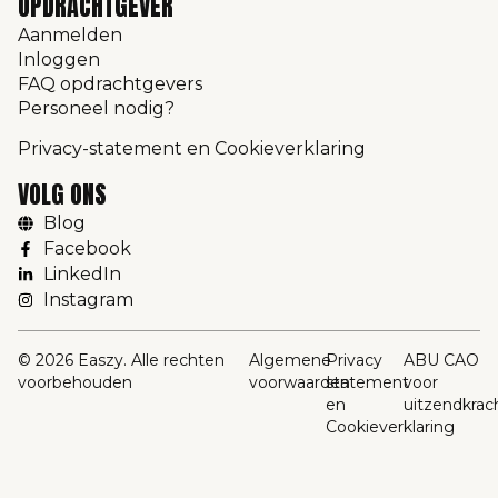
OPDRACHTGEVER
Aanmelden
Inloggen
FAQ opdrachtgevers
Personeel nodig?
Privacy-statement en Cookieverklaring
VOLG ONS
Blog
Facebook
LinkedIn
Instagram
© 2026 Easzy. Alle rechten
Algemene
Privacy
ABU CAO
voorbehouden
voorwaarden
statement
voor
en
uitzendkrac
Cookieverklaring