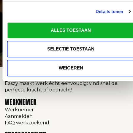
Klaar voor jouw volgende baan? Meld je gratis aan
bij Easzy en krijg direct toegang tot een breed
Details tonen
aanbod aan vacatures. Of je nu een bijbaan,
fulltime job of tijdelijk werk zoekt, met jouw Easzy-
account solliciteer je snel en eenvoudig.
ALLES TOESTAAN
SELECTIE TOESTAAN
WEIGEREN
Easzy maakt werk écht eenvoudig: vind snel de
perfecte kracht of opdracht!
WERKNEMER
Werknemer
Aanmelden
FAQ werkzoekend