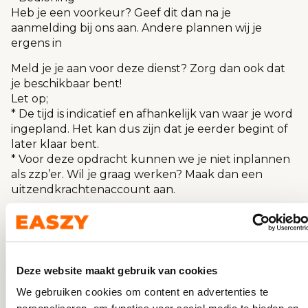
Heb je een voorkeur? Geef dit dan na je
aanmelding bij ons aan. Andere plannen wij je
ergens in
Meld je je aan voor deze dienst? Zorg dan ook dat
je beschikbaar bent!
Let op;
* De tijd is indicatief en afhankelijk van waar je word
ingepland. Het kan dus zijn dat je eerder begint of
later klaar bent.
* Voor deze opdracht kunnen we je niet inplannen
als zzp’er. Wil je graag werken? Maak dan een
uitzendkrachtenaccount aan.
Kooi Stadion
2026-08-07
Horeca, catering en events
WHATSAPP ONS
Deze website maakt gebruik van cookies
We gebruiken cookies om content en advertenties te