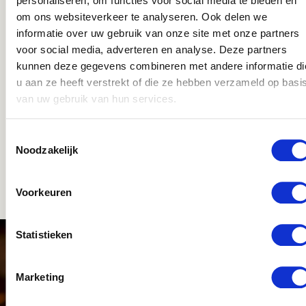
personaliseren, om functies voor social media te bieden en
om ons websiteverkeer te analyseren. Ook delen we
informatie over uw gebruik van onze site met onze partners
voor social media, adverteren en analyse. Deze partners
kunnen deze gegevens combineren met andere informatie di
u aan ze heeft verstrekt of die ze hebben verzameld op basi
van uw gebruik van hun services.
Toestemmingsselectie
Noodzakelijk
Voorkeuren
Statistieken
MELD JE NU AAN VOOR DEZE
Marketing
OPDRACHT