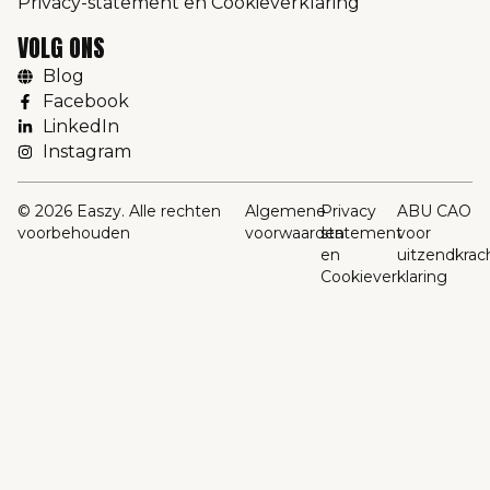
Privacy-statement en Cookieverklaring
VOLG ONS
Blog
Facebook
LinkedIn
Instagram
© 2026 Easzy. Alle rechten
Algemene
Privacy
ABU CAO
voorbehouden
voorwaarden
statement
voor
en
uitzendkrac
Cookieverklaring