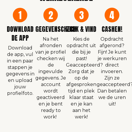
DOWNLOAD
GEGEVENSCHECK
ZOEK & VIND
CASHEN!
DE APP
Na het
Kies de
Opdracht
afronden
opdracht uit
afgerond?
Download
van je profiel
die bij je
Fijn! Je kunt
de app, vul
checken wij
past!
je werkuren
in een paar
de
Geaccepteerd?
direct
stappen je
ingevulde
Zorg dat je
invoeren.
gegevens in
gegevens. Je
op de
Zijn ze
en upload
account
afgesproken
geaccepteerd
jouw
wordt
tijd en plek
Dan betalen
profielfoto.
geactiveerd
klaar staat
we de uren
en je bent
en je kan
uit!
ready to
aan het
work!
werk!