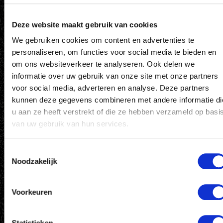
01-12-2026
Deze website maakt gebruik van cookies
We gebruiken cookies om content en advertenties te
personaliseren, om functies voor social media te bieden en
om ons websiteverkeer te analyseren. Ook delen we
informatie over uw gebruik van onze site met onze partners
voor social media, adverteren en analyse. Deze partners
kunnen deze gegevens combineren met andere informatie di
u aan ze heeft verstrekt of die ze hebben verzameld op basi
van uw gebruik van hun services.
HORECAMEDEWERKER SC HEERENVEEN –
Toestemmingsselectie
Noodzakelijk
BASISSPELERS GEZOCHT.
Wil jij deel uitmaken van het basisteam achter de
bar in het…
Voorkeuren
Abe Lenstra stadion
05-05-2027
Statistieken