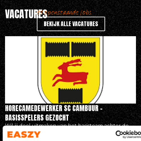
VACATURES
99 openstaande jobs
BEKIJK ALLE VACATURES
HORECAMEDEWERKER SC CAMBUUR –
BASISSPELERS GEZOCHT
Wil jij deel uitmaken van het basisteam achter de
bar in het…
Kooi Stadion