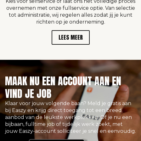
Kies voor selfservice of laat ons het volledige proces
overnemen met onze fullservice optie. Van selectie
tot administratie, wij regelen alles zodat jij je kunt
richten op je onderneming.
LEES MEER
MAAK NU EEN ACCOUNT AAN EN
VIND JE JOB
Klaar voor jouw volgende baan? Meld je gratis aan
bij Easzy en krijg direct toegang tot een breed
aanbod van de leukste werkplekken. Of je nu een
bijbaan, fulltime job of tijdelijk werk zoekt, met
jouw Easzy-account solliciteer je snel en eenvoudig.