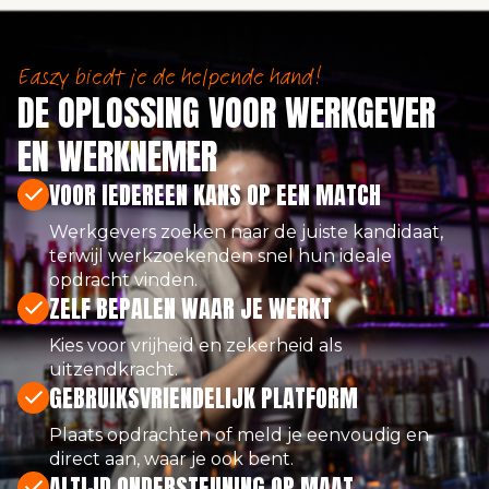
Easzy biedt je de helpende hand!
DE OPLOSSING VOOR WERKGEVER
EN WERKNEMER
VOOR IEDEREEN KANS OP EEN MATCH
Werkgevers zoeken naar de juiste kandidaat,
terwijl werkzoekenden snel hun ideale
opdracht vinden.
ZELF BEPALEN WAAR JE WERKT
Kies voor vrijheid en zekerheid als
uitzendkracht.
GEBRUIKSVRIENDELIJK PLATFORM
Plaats opdrachten of meld je eenvoudig en
direct aan, waar je ook bent.
ALTIJD ONDERSTEUNING OP MAAT