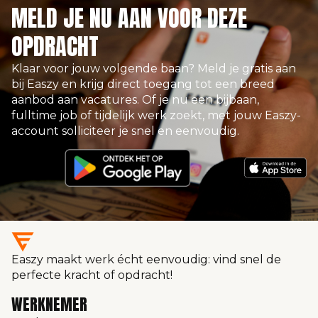
MELD JE NU AAN VOOR DEZE
OPDRACHT
Klaar voor jouw volgende baan? Meld je gratis aan
bij Easzy en krijg direct toegang tot een breed
aanbod aan vacatures. Of je nu een bijbaan,
fulltime job of tijdelijk werk zoekt, met jouw Easzy-
account solliciteer je snel en eenvoudig.
Easzy maakt werk écht eenvoudig: vind snel de
perfecte kracht of opdracht!
WERKNEMER