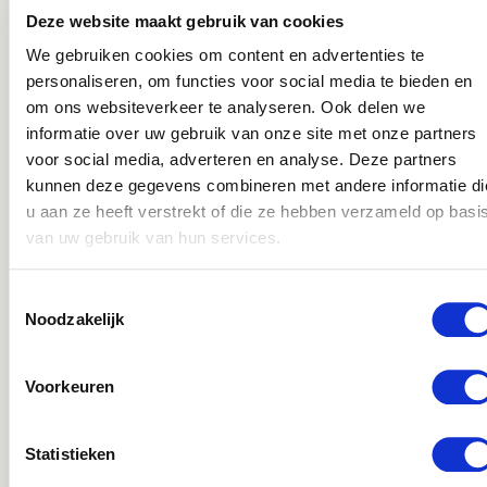
Iets voor jou?
Deze website maakt gebruik van cookies
Zie jij jezelf al helemaal terug in deze rol? Ben je
nieuwsgierig, beschikbaar en heb je
We gebruiken cookies om content en advertenties te
zin om onderdeel te worden van Easzy? Dan
personaliseren, om functies voor social media te bieden en
maken we graag kennis met je!
om ons websiteverkeer te analyseren. Ook delen we
Stuur je motivatie naar kitty@easzy.nl
informatie over uw gebruik van onze site met onze partners
Of bel ons via 085 – 130 7605
voor social media, adverteren en analyse. Deze partners
kunnen deze gegevens combineren met andere informatie di
20-08-2026
u aan ze heeft verstrekt of die ze hebben verzameld op basi
van uw gebruik van hun services.
WHATSAPP ONS
Toestemmingsselectie
Noodzakelijk
Voorkeuren
Statistieken