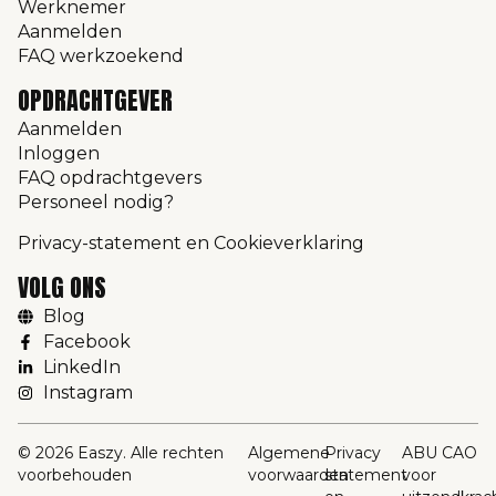
Werknemer
Aanmelden
FAQ werkzoekend
OPDRACHTGEVER
Aanmelden
Inloggen
FAQ opdrachtgevers
Personeel nodig?
Privacy-statement en Cookieverklaring
VOLG ONS
Blog
Facebook
LinkedIn
Instagram
© 2026 Easzy. Alle rechten
Algemene
Privacy
ABU CAO
voorbehouden
voorwaarden
statement
voor