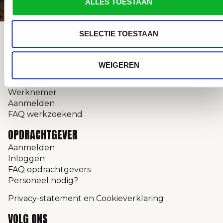
ALLES TOESTAAN
SELECTIE TOESTAAN
Easzy maakt werk écht eenvoudig: vind snel de
perfecte kracht of opdracht!
WEIGEREN
WERKNEMER
Werknemer
Aanmelden
FAQ werkzoekend
OPDRACHTGEVER
Aanmelden
Inloggen
FAQ opdrachtgevers
Personeel nodig?
Privacy-statement en Cookieverklaring
VOLG ONS