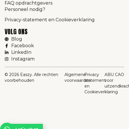
FAQ opdrachtgevers
Personeel nodig?
Privacy-statement en Cookieverklaring
VOLG ONS
Blog
Facebook
LinkedIn
Instagram
© 2026 Easzy. Alle rechten
Algemene
Privacy
ABU CAO
voorbehouden
voorwaarden
statement
voor
en
uitzendkrac
Cookieverklaring