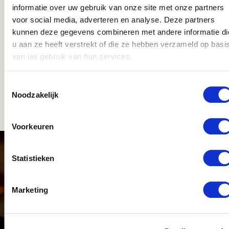
informatie over uw gebruik van onze site met onze partners
voor social media, adverteren en analyse. Deze partners
kunnen deze gegevens combineren met andere informatie di
u aan ze heeft verstrekt of die ze hebben verzameld op basi
van uw gebruik van hun services.
Toestemmingsselectie
Noodzakelijk
Voorkeuren
MELD JE NU AAN VOOR DEZE
Statistieken
OPDRACHT
Marketing
Klaar voor jouw volgende baan? Meld je gratis aan
bij Easzy en krijg direct toegang tot een breed
aanbod aan vacatures. Of je nu een bijbaan,