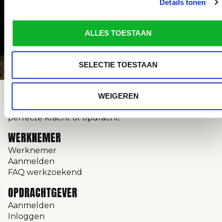
Details tonen
fulltime job of tijdelijk werk zoekt, met jouw Easzy-
account solliciteer je snel en eenvoudig.
ALLES TOESTAAN
SELECTIE TOESTAAN
WEIGEREN
Easzy maakt werk écht eenvoudig: vind snel de
perfecte kracht of opdracht!
WERKNEMER
Werknemer
Aanmelden
FAQ werkzoekend
OPDRACHTGEVER
Aanmelden
Inloggen