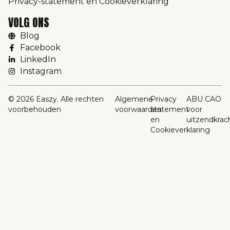
Privacy-statement en Cookieverklaring
VOLG ONS
Blog
Facebook
LinkedIn
Instagram
© 2026 Easzy. Alle rechten
Algemene
Privacy
ABU CAO
voorbehouden
voorwaarden
statement
voor
en
uitzendkrac
Cookieverklaring