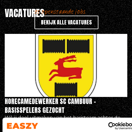
VACATURES
95 openstaande jobs
BEKIJK ALLE VACATURES
HORECAMEDEWERKER SC CAMBUUR –
BASISSPELERS GEZOCHT
Wil jij deel uitmaken van het basisteam achter de
bar in het…
Kooi Stadion