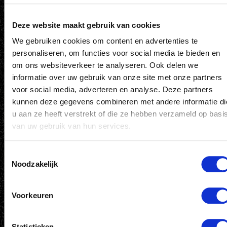
01-12-2026
Deze website maakt gebruik van cookies
We gebruiken cookies om content en advertenties te
personaliseren, om functies voor social media te bieden en
om ons websiteverkeer te analyseren. Ook delen we
informatie over uw gebruik van onze site met onze partners
voor social media, adverteren en analyse. Deze partners
kunnen deze gegevens combineren met andere informatie di
u aan ze heeft verstrekt of die ze hebben verzameld op basi
van uw gebruik van hun services.
HORECAMEDEWERKER SC HEERENVEEN –
Toestemmingsselectie
Noodzakelijk
BASISSPELERS GEZOCHT.
Wil jij deel uitmaken van het basisteam achter de
bar in het…
Voorkeuren
Abe Lenstra stadion
05-05-2027
Statistieken