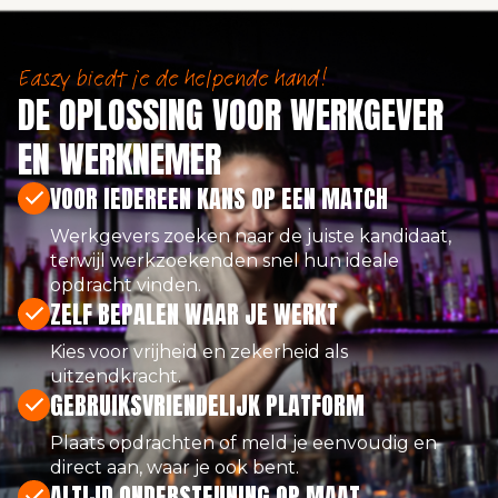
Easzy biedt je de helpende hand!
DE OPLOSSING VOOR WERKGEVER
EN WERKNEMER
VOOR IEDEREEN KANS OP EEN MATCH
Werkgevers zoeken naar de juiste kandidaat,
terwijl werkzoekenden snel hun ideale
opdracht vinden.
ZELF BEPALEN WAAR JE WERKT
Kies voor vrijheid en zekerheid als
uitzendkracht.
GEBRUIKSVRIENDELIJK PLATFORM
Plaats opdrachten of meld je eenvoudig en
direct aan, waar je ook bent.
ALTIJD ONDERSTEUNING OP MAAT