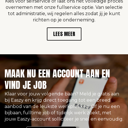
Kies voor selfservice of laat ons het volledige proces
overnemen met onze fullservice optie. Van selectie
tot administratie, wij regelen alles zodat jij je kunt
richten op je onderneming.
LEES MEER
MAAK NU EEN ACCOUNT AAN EN
VIND JE JOB
Klaar voor jouw volgende baan? Meld je gratis aan
bij Easzy en krijg direct toegang tot een breed
aanbod van de leukste werkplekken. Of je nu een
bijbaan, fulltime job of tijdelijk werk zoekt, met
jouw Easzy-account solliciteer je snel en eenvoudig.