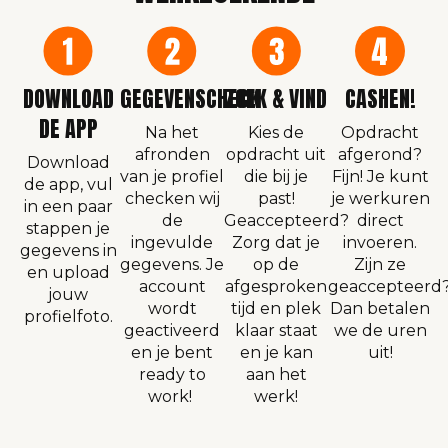
DOWNLOAD
GEGEVENSCHECK
ZOEK & VIND
CASHEN!
DE APP
Na het
Kies de
Opdracht
afronden
opdracht uit
afgerond?
Download
van je profiel
die bij je
Fijn! Je kunt
de app, vul
checken wij
past!
je werkuren
in een paar
de
Geaccepteerd?
direct
stappen je
ingevulde
Zorg dat je
invoeren.
gegevens in
gegevens. Je
op de
Zijn ze
en upload
account
afgesproken
geaccepteerd
jouw
wordt
tijd en plek
Dan betalen
profielfoto.
geactiveerd
klaar staat
we de uren
en je bent
en je kan
uit!
ready to
aan het
work!
werk!