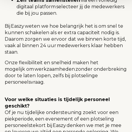
Zelf teams samenstellen
via een volledig
digitaal platform
selecteer jij de medewerkers
die bij jou passen.
Bij
Easzy
weten we hoe belangrijk het is om snel te
kunnen schakelen als er extra capaciteit nodig is.
Daarom zorgen we ervoor dat we binnen korte tijd,
vaak al binnen 24 uur medewerkers klaar hebben
staan.
Onze flexibiliteit en snelheid maken het
mogelijk om werkzaamheden zonder onderbreking
door te laten lopen, zelfs bij plotselinge
personeelsvraag.
Voor welke situaties is
tijdelijk
personeel
geschikt?
Of je nu tijdelijke ondersteuning zoekt voor een
piekperiode, een evenement of een plotseling
personeelstekort bij
Easzy
denken we met je mee
en leveren we altijd een passende oplossing. We