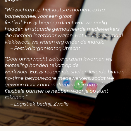
“Wij zochten op het laatste moment extra
barpersoneel voor een groot
festival. Easzy begreep direct wat we nodig
hadden en stuurde gemotiveerde medewerkers
die meteen inzetbaar waren. Het verliep allemaal
vlekkeloos, we waren erg onder de indruk!”
– Festivalorganisator, Utrecht
“Door onverwacht ziekteverzuim kwamen wij
plotseling handen tekort op de
werkvloer. Easzy reageerde snel en leverde binnen
no-time betrouwbare medewerkers, zodat we
gewoon door konden draaien. Fijn om zo’n
flexibele partner te hebben waar je op kunt
rekenen.”
– Logistiek bedrijf, Zwolle