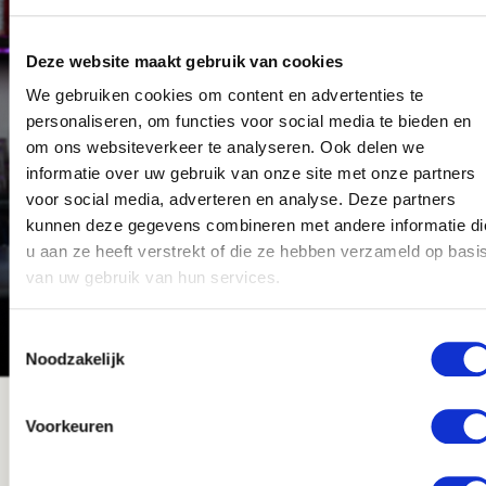
Bij
Easzy
kun je ervoor kiezen om zelf je opdracht te
plaatsen, beschikbare kandidaten te bekijken en
direct te boeken. Wil je liever dat wij het hele
Deze website maakt gebruik van cookies
proces voor je regelen? Geen probleem! We nemen
We gebruiken cookies om content en advertenties te
het volledige traject uit handen, van het vinden van
personaliseren, om functies voor social media te bieden en
de juiste medewerkers tot het
maken van een
om ons websiteverkeer te analyseren. Ook delen we
vervoersplanning.
informatie over uw gebruik van onze site met onze partners
voor social media, adverteren en analyse. Deze partners
Ons platform en onze service zorgen ervoor dat je
kunnen deze gegevens combineren met andere informatie di
altijd snel toegang hebt tot medewerkers die
gespecialiseerd zijn in werkzaamheden zoals
u aan ze heeft verstrekt of die ze hebben verzameld op basi
inpakwerk, promotiewerk, bedieningswerk en meer.
van uw gebruik van hun services.
Zo ontzorgen wij jou volledig!
Toestemmingsselectie
Noodzakelijk
Voorkeuren
Easzy voor opdrachtgevers
VOORDELEN VAN HET INHUREN VAN