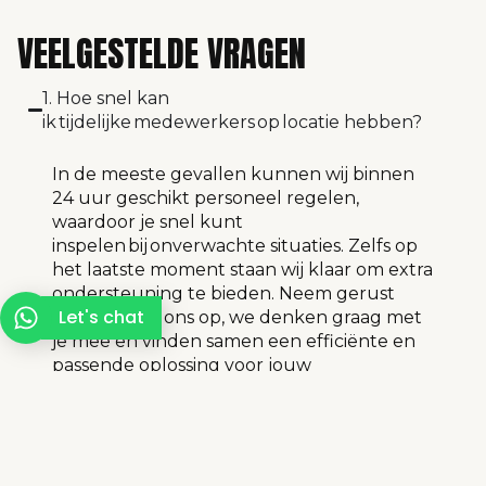
VEELGESTELDE VRAGEN
1. Hoe snel kan
ik tijdelijke medewerkers op locatie hebben?
In de meeste gevallen kunnen wij binnen
24 uur geschikt personeel regelen,
waardoor je snel kunt
inspelen
bij
onverwachte situaties. Zelfs op
het laatste moment staan wij klaar om extra
ondersteuning te bieden. Neem gerust
Let's chat
contact met ons op, we denken graag met
je mee en vinden samen een efficiënte en
passende oplossing voor jouw
organisatie.
Neem voor spoedaanvragen
direct
contact met ons op
.
2. Kan ik hetzelfde team vaker inhuren?