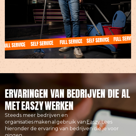
ERVARINGEN VAN BEDRIJVEN DIE AL
MET EASZY WERKEN
Steeds meer bedrijven en
organisaties
maken
al
gebruik van
Easzy
.
Lees
hieronder de ervaring van bedrijven die je voor
gingen.