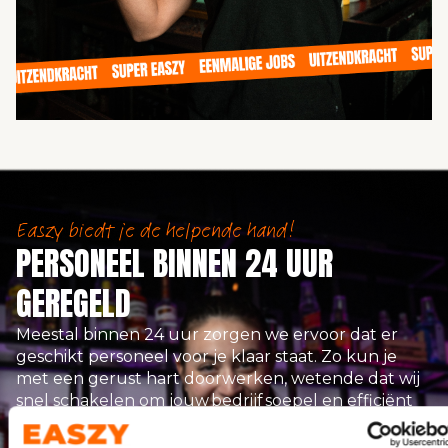
Easzy biedt je de helpende hand!
PERSONEEL BINNEN 24 UUR
GEREGELD
Meestal binnen 24 uur zorgen we ervoor dat er
geschikt personeel voor je klaar staat. Zo kun je
met een gerust hart doorwerken, wetende dat wij
snel schakelen om jouw bedrijf soepel en efficiënt
te laten verlopen.