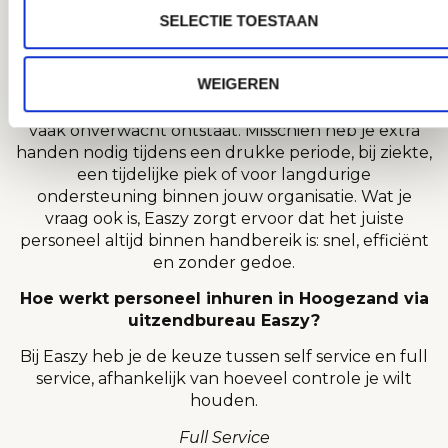
SELECTIE TOESTAAN
Met ons uitzendplatform vind je direct
medewerkers die perfect aansluiten bij jouw bedrijf
en werkzaamheden.
WEIGEREN
Bij Easzy begrijpen we dat personeelsbehoefte
vaak onverwacht ontstaat. Misschien heb je extra
handen nodig tijdens een drukke periode, bij ziekte,
een tijdelijke piek of voor langdurige
ondersteuning binnen jouw organisatie. Wat je
vraag ook is, Easzy zorgt ervoor dat het juiste
personeel altijd binnen handbereik is: snel, efficiënt
en zonder gedoe.
Hoe werkt personeel inhuren in Hoogezand via
uitzendbureau Easzy?
Bij Easzy heb je de keuze tussen self service en full
service, afhankelijk van hoeveel controle je wilt
houden.
Full Service