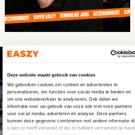
Easzy biedt je de helpende hand!
BINNEN 24 UUR AAN DE SLAG
Deze website maakt gebruik van cookies
Een van de grootste voordelen van Easzy is onze
We gebruiken cookies om content en advertenties te
snelheid. Of je nu een schoonmaker nodig hebt in
personaliseren, om functies voor social media te bieden en
Hoogezand, productiemedewerkers in de regio of
om ons websiteverkeer te analyseren. Ook delen we
horecapersoneel in Sappemeer, binnen 24 uur is
informatie over uw gebruik van onze site met onze partners
jouw team compleet.
voor social media, adverteren en analyse. Deze partners
kunnen deze gegevens combineren met andere informatie di
Ons platform is 24/7 beschikbaar, zodat je altijd snel
u aan ze heeft verstrekt of die ze hebben verzameld op basi
kunt schakelen, ook bij last-minute aanvragen.