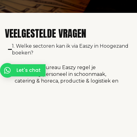
VEELGESTELDE VRAGEN
1. Welke sectoren kan ik via Easzy in Hoogezand
boeken?
Via uitzendbureau Easzy regel je
Let's chat
eenvoudig personeel in schoonmaak,
catering & horeca, productie & logistiek en
promotie & fieldmarketing.
2. Kan ik last-minute medewerkers inhuren?
3. Bieden jullie tijdelijke en structurele
medewerkers aan?
4. Zijn de medewerkers betrouwbaar en