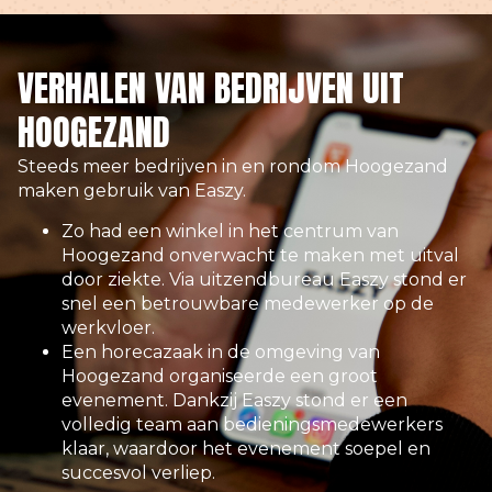
VERHALEN VAN BEDRIJVEN UIT
HOOGEZAND
Steeds meer bedrijven in en rondom Hoogezand
maken gebruik van Easzy.
Zo had een winkel in het centrum van
Hoogezand onverwacht te maken met uitval
door ziekte. Via uitzendbureau Easzy stond er
snel een betrouwbare medewerker op de
werkvloer.
Een horecazaak in de omgeving van
Hoogezand organiseerde een groot
evenement. Dankzij Easzy stond er een
volledig team aan bedieningsmedewerkers
klaar, waardoor het evenement soepel en
succesvol verliep.