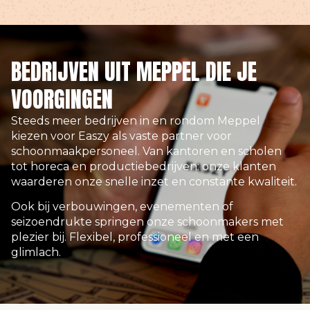
BEDRIJVEN UIT MEPPEL DIE JE
VOORGINGEN
Steeds meer bedrijven in en rondom Meppel
kiezen voor Easzy als vaste partner voor
schoonmaakpersoneel. Van kantoren en scholen
tot horeca en productiebedrijven: onze klanten
waarderen onze snelle inzet en constante kwaliteit.
Ook bij verbouwingen, evenementen of
seizoendrukte springen onze schoonmakers met
plezier bij. Flexibel, professioneel en met een
glimlach.