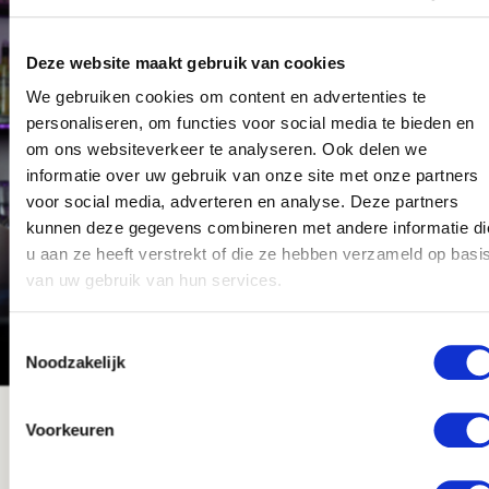
Beheer je een kantoor, horecazaak, winkel, fabriek
of magazijn in Meppel? Met Easzy schakel je snel
Deze website maakt gebruik van cookies
betrouwbare schoonmakers in die direct voor je
We gebruiken cookies om content en advertenties te
aan de slag kunnen. Onze medewerkers werken
zelfstandig, efficiënt en met oog voor detail. Zo
personaliseren, om functies voor social media te bieden en
weet je zeker dat alles netjes en schoon wordt
om ons websiteverkeer te analyseren. Ook delen we
opgeleverd.
informatie over uw gebruik van onze site met onze partners
voor social media, adverteren en analyse. Deze partners
Wij leveren schoonmaakpersoneel in
Meppel en
kunnen deze gegevens combineren met andere informatie di
omliggende plaatsen zoals Hoogeveen,
u aan ze heeft verstrekt of die ze hebben verzameld op basi
Steenwijk, Staphorst, Zwolle en Hasselt
. Er is dus
van uw gebruik van hun services.
altijd een geschikte schoonmaker bij jou in de
buurt.
Toestemmingsselectie
Noodzakelijk
Voorkeuren
Easzy voor opdrachtgevers