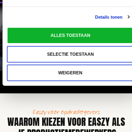
productiemedewerkers en hebben ze morgen al
op de werkvloer. Dit maakt Easzy de ideale partner
voor:
Details tonen
Spoedaanvragen
Piekdruktes
ALLES TOESTAAN
Seizoenstopdrukte
Last-minute uitval
Grotere productieclusters
SELECTIE TOESTAAN
Met Easzy hoef je nooit meer te stressen om
personeel. Je schakelt eenvoudig bij wanneer het
nodig is en behoudt altijd grip op je planning.
WEIGEREN
Easzy voor opdrachtgevers
WAAROM KIEZEN VOOR EASZY ALS