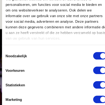
personaliseren, om functies voor social media te bieden en
om ons websiteverkeer te analyseren. Ook delen we
informatie over uw gebruik van onze site met onze partners
voor social media, adverteren en analyse. Deze partners
kunnen deze gegevens combineren met andere informatie di
u aan ze heeft verstrekt of die ze hebben verzameld op basi
van uw gebruik van hun services.
Easzy biedt je de helpende hand!
BINNEN 24 UUR EEN PRODUCTIE
Toestemmingsselectie
Noodzakelijk
TEAM
Bij Easzy begrijpen we dat er soms pieken zijn in de
Voorkeuren
productiesector. Machines draaien door, deadlines
komen dichterbij en klanten verwachten snelle
levering. Daarom maken we het mogelijk om
Statistieken
razendsnel mensen in te zetten wanneer jij ze
nodig hebt.
Marketing
Veel bedrijven in Overijssel boeken vandaag hun