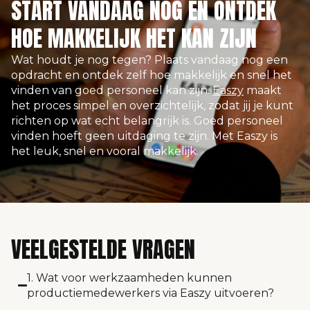
START VANDAAG NOG EN ONTDEK
HOE MAKKELIJK HET KAN ZIJN
Wat houdt je nog tegen? Plaats vandaag nog een
opdracht en ontdek zelf hoe makkelijk en snel het
vinden van goed personeel kan zijn.
Easzy
maakt
het proces simpel en overzichtelijk, zodat jij je kunt
richten op wat echt belangrijk is. Goed personeel
vinden hoeft geen uitdaging te zijn. Met Easzy is
het leuk, snel en vooral makkelijk.
VEELGESTELDE VRAGEN
1. Wat voor werkzaamheden kunnen
productiemedewerkers via Easzy uitvoeren?