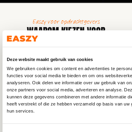
Easzy voor opdrachtgevers
WAAROM KIEZEN VOOR
UITZENDBUREAU EASZY VOOR
HOSTESSES IN GRONINGEN?
Deze website maakt gebruik van cookies
Steeds meer bedrijven, eventlocaties en
We gebruiken cookies om content en advertenties te persona
organisaties in Groningen vertrouwen
functies voor social media te bieden en om ons websiteverke
op Easzy vanwege de snelheid, kwaliteit en het
analyseren. Ook delen we informatie over uw gebruik van on
gemak. Waar traditionele bureaus vaak dagen of
weken nodig hebben, matcht het Easzy-platform
onze partners voor social media, adverteren en analyse. De
jouw aanvraag binnen enkele uren met
kunnen deze gegevens combineren met andere informatie di
beschikbare hostesses in de provincie.
heeft verstrekt of die ze hebben verzameld op basis van uw 
hun services.
Via het platform van ons
uitzendbureau
heb je
direct toegang tot een groot netwerk van
representatieve medewerkers: hospitalitymedewerker
Toestemmingsselectie