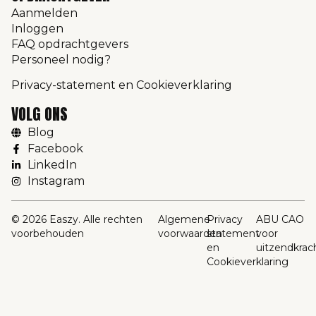
Aanmelden
Inloggen
FAQ opdrachtgevers
Personeel nodig?
Privacy-statement en Cookieverklaring
VOLG ONS
Blog
Facebook
LinkedIn
Instagram
© 2026 Easzy. Alle rechten
Algemene
Privacy
ABU CAO
voorbehouden
voorwaarden
statement
voor
en
uitzendkrac
Cookieverklaring