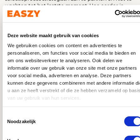
wachten tot het laatste moment. Hoe eerder je
schakelt, hoe groter de kans dat je de juiste
mensen op tijd aan boord hebt.
Zorg er ook voor dat nieuwe medewerkers goed
Deze website maakt gebruik van cookies
worden ingewerkt en weten wat er van hen
verwacht wordt. Een korte briefing vooraf kan het
We gebruiken cookies om content en advertenties te
verschil maken tussen een soepel verlopende
personaliseren, om functies voor social media te bieden en
dienst en onnodige misverstanden op de
om ons websiteverkeer te analyseren. Ook delen we
werkvloer.
informatie over uw gebruik van onze site met onze partners
HOE KAN EASZY JOU
HELPEN
?
voor social media, adverteren en analyse. Deze partners
kunnen deze gegevens combineren met andere informatie di
u aan ze heeft verstrekt of die ze hebben verzameld op basi
Het vinden van het juiste cateringpersoneel kan
van uw gebruik van hun services.
een hele uitdaging zijn, zeker in deze tijd. Bij
uitzendplatform Easzy zoeken wij graag naar een
oplossing die passend is bij jouw situatie. Wat ons
Toestemmingsselectie
Noodzakelijk
uniek maakt, is de combinatie van een
gebruiksvriendelijk online platform en persoonlijke
begeleiding door een team van ervaren