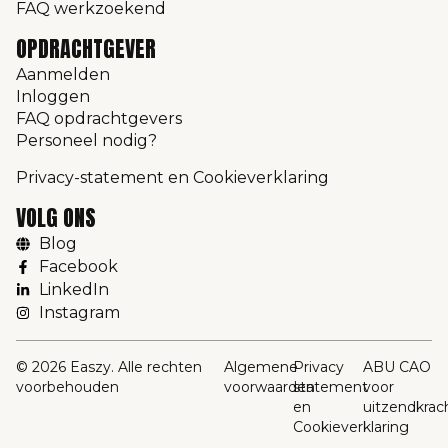
FAQ werkzoekend
OPDRACHTGEVER
Aanmelden
Inloggen
FAQ opdrachtgevers
Personeel nodig?
Privacy-statement en Cookieverklaring
VOLG ONS
Blog
Facebook
LinkedIn
Instagram
© 2026 Easzy. Alle rechten
Algemene
Privacy
ABU CAO
voorbehouden
voorwaarden
statement
voor
en
uitzendkrac
Cookieverklaring