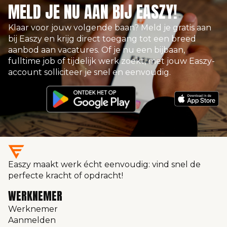
MELD JE NU AAN BIJ EASZY!
Klaar voor jouw volgende baan? Meld je gratis aan
bij Easzy en krijg direct toegang tot een breed
aanbod aan vacatures. Of je nu een bijbaan,
fulltime job of tijdelijk werk zoekt, met jouw Easzy-
account solliciteer je snel en eenvoudig.
Easzy maakt werk écht eenvoudig: vind snel de
perfecte kracht of opdracht!
WERKNEMER
Werknemer
Aanmelden