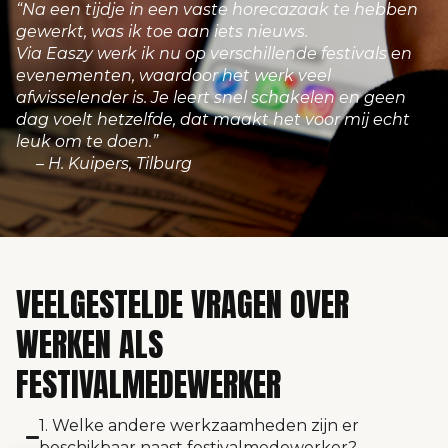
“Na een tijdje in een vaste horecazaak te hebben
gewerkt, was ik toe aan iets nieuws.
Via Easzy werk ik nu op verschillende festivals en
evenementen, waardoor het werk veel
afwisselender is. Je leert snel schakelen en geen
dag voelt hetzelfde, dat maakt het voor mij echt
leuk om te doen.”
– H. Kuipers, Tilburg
VEELGESTELDE VRAGEN OVER
WERKEN ALS
FESTIVALMEDEWERKER
1. Welke andere werkzaamheden zijn er
beschikbaar naast festivalmedewerker?