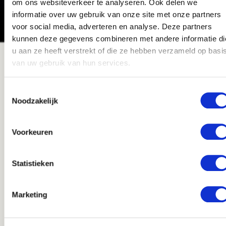
om ons websiteverkeer te analyseren. Ook delen we
op weg.
informatie over uw gebruik van onze site met onze partners
voor social media, adverteren en analyse. Deze partners
kunnen deze gegevens combineren met andere informatie di
u aan ze heeft verstrekt of die ze hebben verzameld op basi
van uw gebruik van hun services.
Easzy voor Uitzendkrachten
WAAROM VIA EASZY WERKEN ALS
Toestemmingsselectie
Noodzakelijk
FESTIVALMEDEWERKER?
Bij Easzy bepaal jij zelf waar en wanneer je werkt.
Voorkeuren
Via onze gratis app meld je je eenvoudig aan
voor festivalwerk in Brabant en omgeving. Zo houd
je zelf de controle en maken wij het jou zo
Statistieken
makkelijk mogelijk.
Zo kan jij je focussen op wat echt belangrijk is:
Marketing
leuke diensten draaien, nieuwe ervaringen opdoen
en goed bijverdienen.