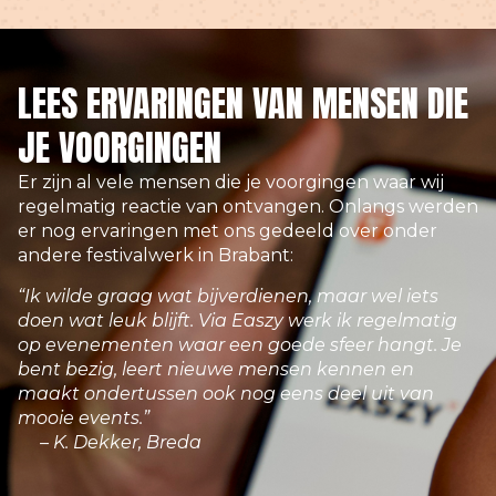
LEES ERVARINGEN VAN MENSEN DIE
JE VOORGINGEN
Er zijn al vele mensen die je voorgingen waar wij
regelmatig reactie van ontvangen. Onlangs werden
er nog ervaringen met ons gedeeld over onder
andere festivalwerk in Brabant:
“Ik wilde graag wat bijverdienen, maar wel iets
doen wat leuk blijft. Via Easzy werk ik regelmatig
op evenementen waar een goede sfeer hangt. Je
bent bezig, leert nieuwe mensen kennen en
maakt ondertussen ook nog eens deel uit van
mooie events.”
– K. Dekker, Breda