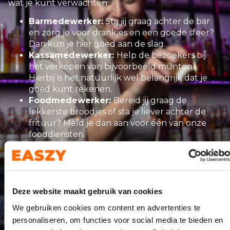
wat je kunt verwachten.
Barmedewerker:
Sta jij graag achter de bar
en zorg je voor drankjes en een goede sfeer?
Dan kun je hier goed aan de slag.
Kassamedewerker:
Help de bezoekers bij
het verkopen van bijvoorbeeld munten.
Hierbij is het natuurlijk wel belangrijk dat je
goed kunt rekenen.
Foodmedewerker:
Bereid jij graag de
lekkerste broodjes of sta je liever achter de
frituur? Meld je dan aan voor één van onze
fooddiensten.
Ticket scannen
: Ligt jouw kracht meer bij
overzicht houden? Dan is tickets scannen
perfect voor jou. Jij zorgt voor een snelle en
soepele doorloop terwijl je controleert of
iedereen een geldig ticket heeft.
Deze website maakt gebruik van cookies
We gebruiken cookies om content en advertenties te
Geen ervaring? Geen probleem! Voor iedereen is er
personaliseren, om functies voor social media te bieden en
een passende plek te vinden en we helpen je graag