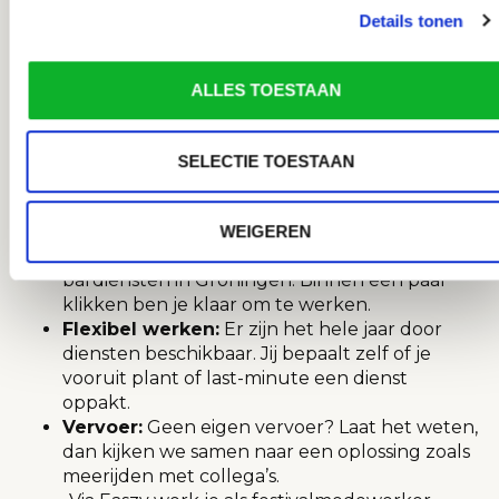
Duidelijke communicatie:
Heb je een vraag
Details tonen
of ergens twijfels over? Stuur ons gerust een
WhatsApp-bericht. We reageren snel en zijn
ook
telefonisch
of per
mail
bereikbaar, zodat je
ALLES TOESTAAN
altijd weet waar je aan toe bent.
Snelle betaling:
Na het werken van een
dienst wordt je loon meestal binnen twee
SELECTIE TOESTAAN
weken uitbetaald. Dat is pas
echt Easzy money!
Simpel en snel aanmelden:
Via de Easzy app
WEIGEREN
meld jij je overal en altijd aan voor beschikbare
bardiensten in Groningen. Binnen een paar
klikken ben je klaar om te werken.
Flexibel werken:
Er zijn het hele jaar door
diensten beschikbaar. Jij bepaalt zelf of je
vooruit plant of last-minute een dienst
oppakt.
Vervoer:
Geen eigen vervoer? Laat het weten,
dan kijken we samen naar een oplossing zoals
meerijden met collega’s.