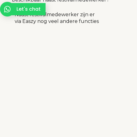
Let's chat
Naast festivalmedewerker zijn er
via
Easzy
nog veel andere functies
beschikbaar. Of het nu gaat om een groot
evenement of een kleinere gelegenheid, er
is altijd wel een opdracht die past bij jouw
interesses en beschikbaarheid!
2. Wat ga ik verdienen als festivalmedewerker?
3. Is er vervoer geregeld naar de festivallocatie?
4. Kan ik samen met vrienden werken?
Staat je vraag er niet tussen? Bekijk dan onze
uitgebreide
FAQ voor werkzoekenden
of neem dan
contact met ons op.
Easzy maakt werk écht eenvoudig: vind snel de