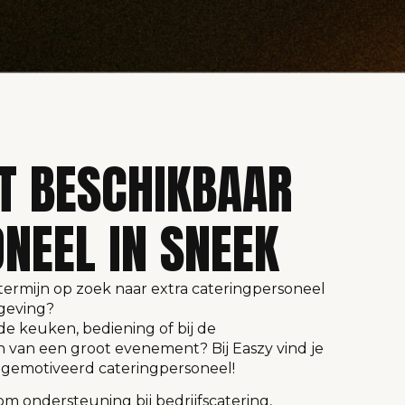
T BESCHIKBAAR
NEEL IN SNEEK
 termijn op zoek naar extra cateringpersoneel
geving?
de keuken, bediening of bij de
 van een groot evenement? Bij Easzy vind je
 gemotiveerd cateringpersoneel!
om ondersteuning bij bedrijfscatering,