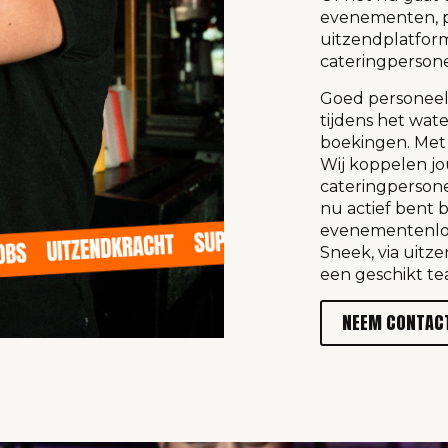
evenementen, pr
uitzendplatform
cateringperson
Goed personeel 
tijdens het wat
boekingen. Met
Wij koppelen jo
cateringpersonee
nu actief bent b
evenementenloca
Sneek, via uitz
een geschikt te
NEEM CONTAC