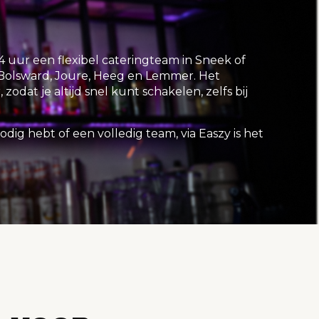
4 uur een flexibel cateringteam in Sneek of
Bolsward, Joure, Heeg en Lemmer. Het
 zodat je altijd snel kunt schakelen, zelfs bij
ig hebt of een volledig team, via Easzy is het