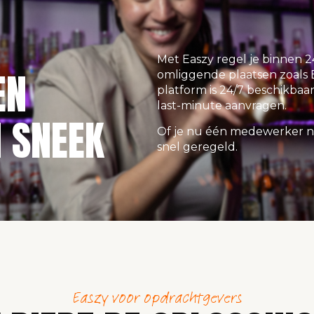
Met Easzy regel je binnen 2
EN
omliggende plaatsen zoals 
platform is 24/7 beschikbaar,
last-minute aanvragen.
 SNEEK
Of je nu één medewerker nod
snel geregeld.
Easzy voor opdrachtgevers