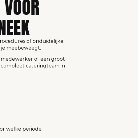
G VOOR
NEEK
 procedures of onduidelijke
t je meebeweegt.
e medewerker of een groot
 compleet cateringteam in
oor welke periode.