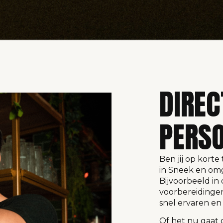
DIREC
PERSO
Ben jij op korte
in Sneek en om
Bijvoorbeeld in 
voorbereidingen
snel ervaren en
Of het nu gaat 