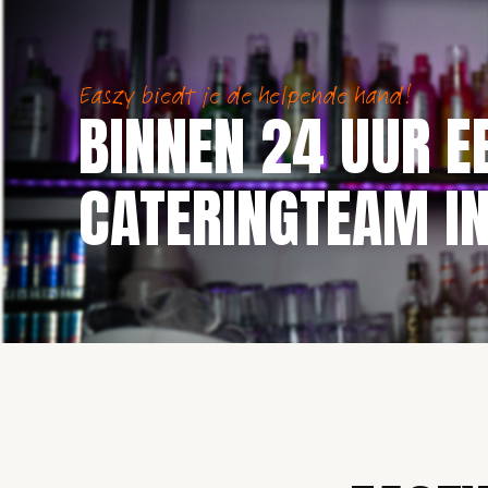
Easzy biedt je de helpende hand!
BINNEN 24 UUR E
CATERINGTEAM IN