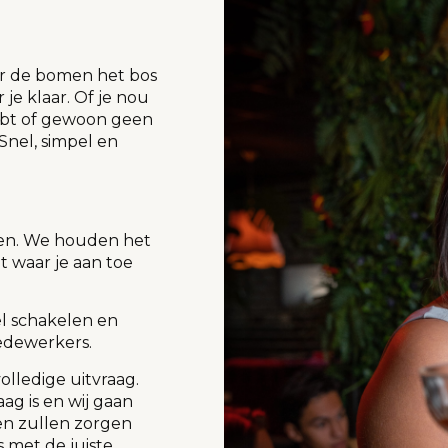
or de bomen het bos
 je klaar. Of je nou
hebt of gewoon geen
 Snel, simpel en
gen. We houden het
t waar je aan toe
l schakelen en
edewerkers.
volledige uitvraag.
ag is en wij gaan
 en zullen zorgen
 met de juiste