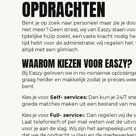
OPDRACHTEN
Bent je op zoek naar personeel maar zie je do
niet meer? Geen stress, wij van Easzy staan voor
tijdelijke hulp zoekt, een vaste kracht nodig 
tijd hebt voor de administratie: wij regelen het.
altijd met een glimlach.
WAAROM KIEZEN VOOR EASZY?
Bij Easzy geloven we in no-nonsense oplossin
graag helder en makkelijk zodat je precies wee
bent.
Kies je voor
Self- services:
Dan kun je 24/7 sne
goede matches maken uit een bestand van m
Kies je voor
Full- service
s: Dan regelen wij de 
Laat telefonisch of per mail weten wat de uitvra
voor je aan de slag. Wij zijn het aanspeekpunt
dat we de opdracht vullen en de medewerkers