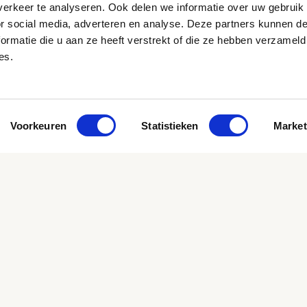
erkeer te analyseren. Ook delen we informatie over uw gebruik
or social media, adverteren en analyse. Deze partners kunnen 
HOE WERK
ormatie die u aan ze heeft verstrekt of die ze hebben verzameld
es.
Easzy maakt het
opdracht of vert
zoeken, matchen
alleen nog maa
collega. En als e
Voorkeuren
Statistieken
Market
oplossingen en 
vrolijken.
WAAROM E
Bij
Easzy
draait 
personeel maar 
personeel vinden
maar de juiste 
Heb je nog vra
helpen graag.